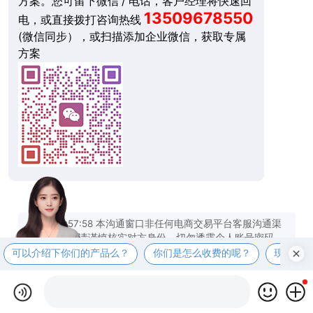
方案。您可留下微信 / 电话，客户经理将快速回
13509678550
电，或直接拨打咨询热线
(微信同步），或扫描添加企业微信，获取专属
方案
今天 09:57:58 本沟通窗口非任何电商交易平台客服沟通渠
道，交谈时请谨慎核实对方身份，切勿透露个人账号密码、
手机验证码等威胁财产安全的信息！切勿点击陌生链接或扫
可以介绍下你们的产品么？
你们是怎么收费的呢？
现在有
描来历不明的二维码！涉及资金交易请谨慎，以免上当受
骗！